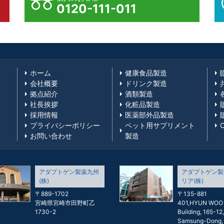
0120-111-011
ホーム
健康食品製造
会社概要
ドリンク製造
拠点紹介
酒類製造
社長挨拶
化粧品製造
採用情報
医薬部外品製造
プライバシーポリシー
ペット用サプリメント
お問い合わせ
製造
アダプトゲン製薬九州
アダプトゲン製
(株)
リア(株)
〒889-1702
〒135-881
宮崎県宮崎市田野町乙
401,HYUN WOO
1730-2
Building, 165-12,
Samsung-Dong,