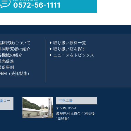
0572-56-1111
臨床試験について
取り扱い原料一覧
共同研究者の紹介
取り扱い店を探す
各機械の紹介
ニュース＆トピックス
販売促進
販促事例
OEM（受託製造）
薬コー
可児工場
〒509-0224
岐阜県可児市久々利安後
1056番1