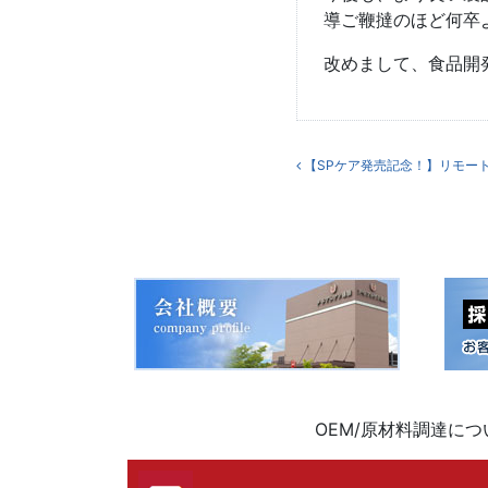
導ご鞭撻のほど何卒
改めまして、食品開
投稿ナビ
【SPケア発売記念！】リモー
OEM/原材料調達に