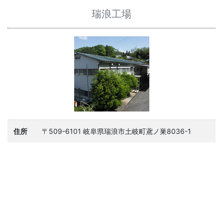
瑞浪工場
住所
〒509-6101 岐阜県瑞浪市土岐町鳶ノ巣8036-1