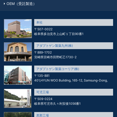
OEM（受託製造）
本社
〒507-0022
岐阜県多治見市上山町１丁目90番1
アダプトゲン製薬九州(株)
〒889-1702
宮崎県宮崎市田野町乙1730-2
アダプトゲン製薬コーリア(株)
〒135-881
401,HYUN WOO Building, 165-12, Samsung-Dong,
可児工場
〒509-0224
岐阜県可児市久々利安後1056番1
恵那工場