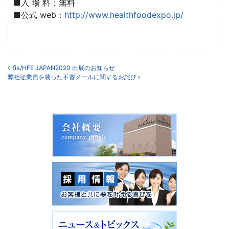
■入 場 料：無料
■公式 web：
http://www.healthfoodexpo.jp/
投稿ナビゲーション
ifia/HFE JAPAN2020 出展のお知らせ
弊社従業員を装った不審メールに関するお詫び