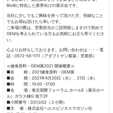
BtoBに特化した業界向けの展示会です。
当社に少しでもご興味を持って頂けた方、些細なこと
でもお尋ね頂けたら幸いです。
ご来場の際は、営業担当がご説明致しますので初めて
OEMを考えられている方もお気軽にお立ち寄りくださ
い。
心よりお待ちしております。お問い合わせは・・・電
話：0572-56-1111（アダプトゲン製薬：営業部）
≪健食原料・OEM展2021 開催概要≫
■名 称：2021健食原料・OEM展
■会 期：2021年4月20日（火）、21日（水）
■時 間：10:00 -17:00
■会 場：東京国際フォーラム ホールE（展示ホー
ル）ガラス棟G 地下2F
■小間番号：D01,D02（２小間）
■主 催：株式会社ヘルスビジネスマガジン社