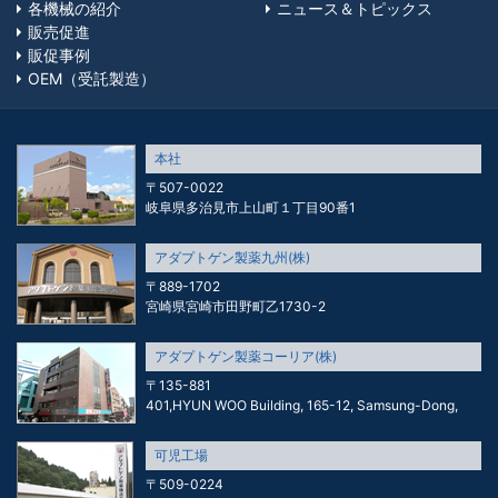
各機械の紹介
ニュース＆トピックス
販売促進
販促事例
OEM（受託製造）
本社
〒507-0022
岐阜県多治見市上山町１丁目90番1
アダプトゲン製薬九州(株)
〒889-1702
宮崎県宮崎市田野町乙1730-2
アダプトゲン製薬コーリア(株)
〒135-881
401,HYUN WOO Building, 165-12, Samsung-Dong,
可児工場
〒509-0224