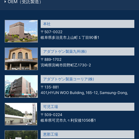
OEM（受託製造）
本社
〒507-0022
岐阜県多治見市上山町１丁目90番1
アダプトゲン製薬九州(株)
〒889-1702
宮崎県宮崎市田野町乙1730-2
アダプトゲン製薬コーリア(株)
〒135-881
401,HYUN WOO Building, 165-12, Samsung-Dong,
可児工場
〒509-0224
岐阜県可児市久々利安後1056番1
恵那工場