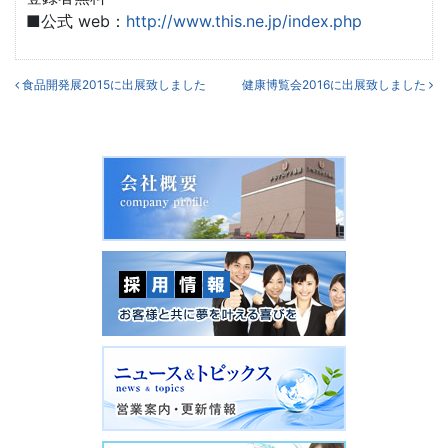
■公式 web：
http://www.this.ne.jp/index.php
投稿ナビゲーション
食品開発展2015に出展致しました
健康博覧会2016に出展致しました