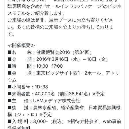
臨床研究を含めた“オールインワンパッケージ”のビジネ
スモデルをご紹介致します。
ご来場の際は是非、展示ブースにお立ち寄りくださ
い。多くの皆様のご来場を心よりお待ちしておりま
す。
≪開催概要≫
■名 称：健康博覧会2016（第34回）
■会 期：2016年3月16日（水）～18日（金）
■時 間：10:00 -17:00
■会 場：東京ビッグサイト西1・2ホール、アトリ
ウム
■小間番号：1D-38
■来場者数：40,000名（前回38,641名）※予定
■主 催：UBMメディア株式会社
■後 援：農林水産省、経済産業省、日本貿易振興機
構（ジェトロ）※予定
■入 場 料：3,000-（税込） ※招待券持参者、web事前
登録者無料