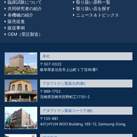
臨床試験について
取り扱い原料一覧
共同研究者の紹介
取り扱い店を探す
各機械の紹介
ニュース＆トピックス
販売促進
販促事例
OEM（受託製造）
本社
〒507-0022
岐阜県多治見市上山町１丁目90番1
アダプトゲン製薬九州(株)
〒889-1702
宮崎県宮崎市田野町乙1730-2
アダプトゲン製薬コーリア(株)
〒135-881
401,HYUN WOO Building, 165-12, Samsung-Dong,