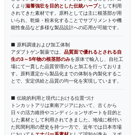
くより
滋養強壮を目的とした伝統ハーブ
として利用
されてきた素材です。原料としては主に根茎部が用
いられ、乾燥・粉末化することでサプリメントや機
能性食品など多様な製品設計への応用が可能です。
■ 原料調達および加工体制
アダプトゲン製薬では、
品質面で優れるとされる自
生の3～5年物の根茎部のみ
を原体で輸入し、自社工
場にて一貫した品質管理のもと加工を行っておりま
す。原料選定から製品化までの体制を内製化するこ
とで、安定供給と品質の均一化を実現しています。
■ 伝統的利用と現代における位置づけ
トンカットアリは東南アジアにおいて、古くから
日々の活力維持やコンディションサポートを目的と
した素材として利用されてきました。地域に根付い
た民間利用の歴史を持つ一方で、近年では日本市場
においても
エナジー系素材
として認知が進み、スポ