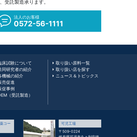
M、受託製造承ります。
法人のお客様
0572-56-1111
臨床試験について
取り扱い原料一覧
共同研究者の紹介
取り扱い店を探す
各機械の紹介
ニュース＆トピックス
販売促進
販促事例
OEM（受託製造）
薬コー
可児工場
〒509-0224
岐阜県可児市久々利安後