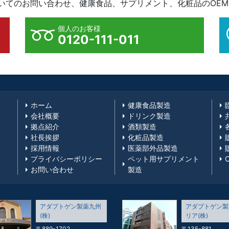
ついてのお問い合わせ、健康食品、サプリメント、化粧品のOE
個人のお客様
0120-111-011
ホーム
健康食品製造
会社概要
ドリンク製造
拠点紹介
酒類製造
社長挨拶
化粧品製造
採用情報
医薬部外品製造
プライバシーポリシー
ペット用サプリメント
お問い合わせ
製造
アダプトゲン製薬九州
アダプトゲン製
(株)
リア(株)
〒889-1702
〒135-881