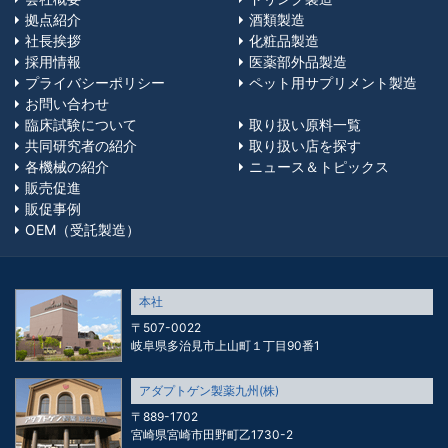
拠点紹介
酒類製造
社長挨拶
化粧品製造
採用情報
医薬部外品製造
プライバシーポリシー
ペット用サプリメント製造
お問い合わせ
臨床試験について
取り扱い原料一覧
共同研究者の紹介
取り扱い店を探す
各機械の紹介
ニュース＆トピックス
販売促進
販促事例
OEM（受託製造）
本社
〒507-0022
岐阜県多治見市上山町１丁目90番1
アダプトゲン製薬九州(株)
〒889-1702
宮崎県宮崎市田野町乙1730-2