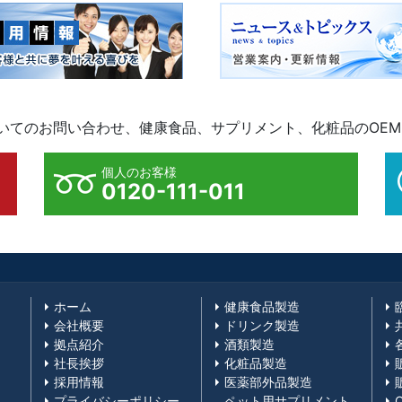
ついてのお問い合わせ、健康食品、サプリメント、化粧品のOE
個人のお客様
0120-111-011
ホーム
健康食品製造
会社概要
ドリンク製造
拠点紹介
酒類製造
社長挨拶
化粧品製造
採用情報
医薬部外品製造
プライバシーポリシー
ペット用サプリメント