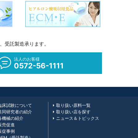
M、受託製造承ります。
法人のお客様
0572-56-1111
臨床試験について
取り扱い原料一覧
共同研究者の紹介
取り扱い店を探す
各機械の紹介
ニュース＆トピックス
販売促進
販促事例
OEM（受託製造）