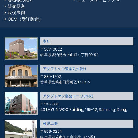
販売促進
販促事例
OEM（受託製造）
本社
〒507-0022
岐阜県多治見市上山町１丁目90番1
アダプトゲン製薬九州(株)
〒889-1702
宮崎県宮崎市田野町乙1730-2
アダプトゲン製薬コーリア(株)
〒135-881
401,HYUN WOO Building, 165-12, Samsung-Dong,
可児工場
〒509-0224
岐阜県可児市久々利安後1056番1