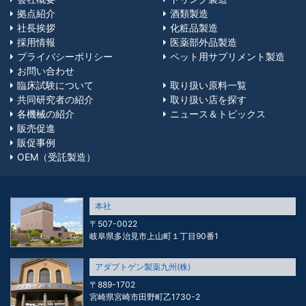
拠点紹介
酒類製造
社長挨拶
化粧品製造
採用情報
医薬部外品製造
プライバシーポリシー
ペット用サプリメント製造
お問い合わせ
臨床試験について
取り扱い原料一覧
共同研究者の紹介
取り扱い店を探す
各機械の紹介
ニュース＆トピックス
販売促進
販促事例
OEM（受託製造）
本社
〒507-0022
岐阜県多治見市上山町１丁目90番1
アダプトゲン製薬九州(株)
〒889-1702
宮崎県宮崎市田野町乙1730-2