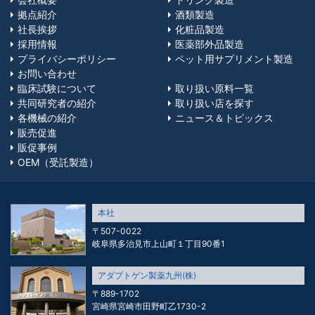
拠点紹介
酒類製造
社長挨拶
化粧品製造
採用情報
医薬部外品製造
プライバシーポリシー
ペット用サプリメント製造
お問い合わせ
臨床試験について
取り扱い原料一覧
共同研究者の紹介
取り扱い店を探す
各機械の紹介
ニュース＆トピックス
販売促進
販促事例
OEM（受託製造）
本社
〒507-0022
岐阜県多治見市上山町１丁目90番1
アダプトゲン製薬九州(株)
〒889-1702
宮崎県宮崎市田野町乙1730-2