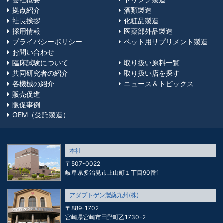
拠点紹介
酒類製造
社長挨拶
化粧品製造
採用情報
医薬部外品製造
プライバシーポリシー
ペット用サプリメント製造
お問い合わせ
臨床試験について
取り扱い原料一覧
共同研究者の紹介
取り扱い店を探す
各機械の紹介
ニュース＆トピックス
販売促進
販促事例
OEM（受託製造）
本社
〒507-0022
岐阜県多治見市上山町１丁目90番1
アダプトゲン製薬九州(株)
〒889-1702
宮崎県宮崎市田野町乙1730-2