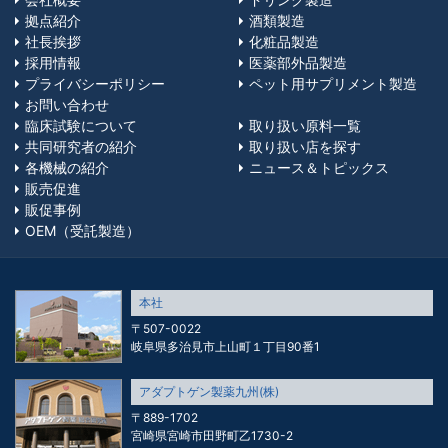
拠点紹介
酒類製造
社長挨拶
化粧品製造
採用情報
医薬部外品製造
プライバシーポリシー
ペット用サプリメント製造
お問い合わせ
臨床試験について
取り扱い原料一覧
共同研究者の紹介
取り扱い店を探す
各機械の紹介
ニュース＆トピックス
販売促進
販促事例
OEM（受託製造）
本社
〒507-0022
岐阜県多治見市上山町１丁目90番1
アダプトゲン製薬九州(株)
〒889-1702
宮崎県宮崎市田野町乙1730-2