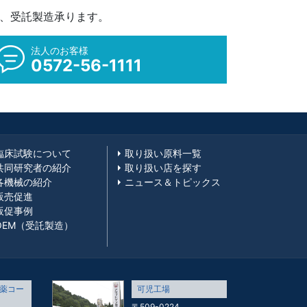
M、受託製造承ります。
法人のお客様
0572-56-1111
臨床試験について
取り扱い原料一覧
共同研究者の紹介
取り扱い店を探す
各機械の紹介
ニュース＆トピックス
販売促進
販促事例
OEM（受託製造）
薬コー
可児工場
〒509-0224