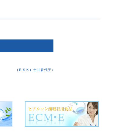
（ＲＳＫ）土井香代子