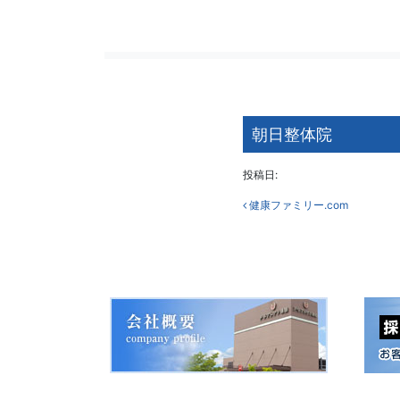
朝日整体院
投稿日:
投稿ナビ
健康ファミリー.com