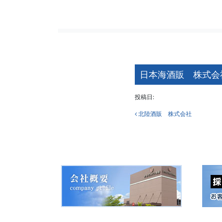
日本海酒販 株式会
投稿日:
投稿ナビ
北陸酒販 株式会社