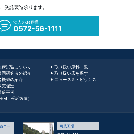
M、受託製造承ります。
法人のお客様
0572-56-1111
臨床試験について
取り扱い原料一覧
共同研究者の紹介
取り扱い店を探す
各機械の紹介
ニュース＆トピックス
販売促進
販促事例
OEM（受託製造）
薬コー
可児工場
〒509-0224