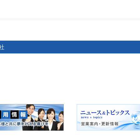
社
ゲーション