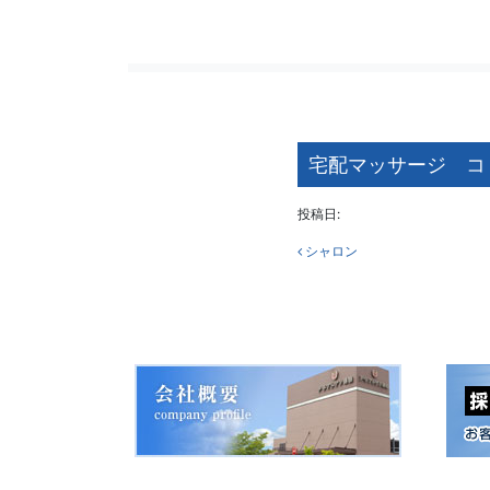
宅配マッサージ コ
投稿日:
投稿ナビ
シャロン