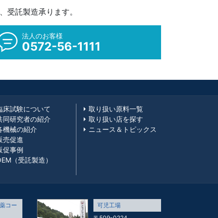
M、受託製造承ります。
法人のお客様
0572-56-1111
臨床試験について
取り扱い原料一覧
共同研究者の紹介
取り扱い店を探す
各機械の紹介
ニュース＆トピックス
販売促進
販促事例
OEM（受託製造）
薬コー
可児工場
〒509-0224