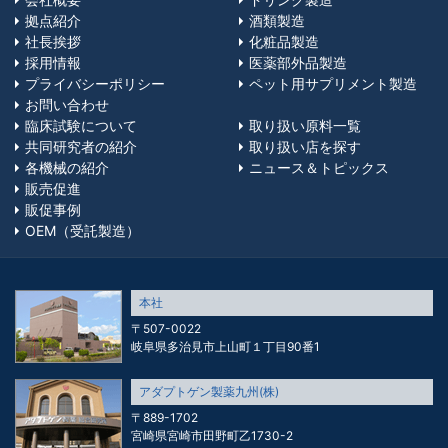
拠点紹介
酒類製造
社長挨拶
化粧品製造
採用情報
医薬部外品製造
プライバシーポリシー
ペット用サプリメント製造
お問い合わせ
臨床試験について
取り扱い原料一覧
共同研究者の紹介
取り扱い店を探す
各機械の紹介
ニュース＆トピックス
販売促進
販促事例
OEM（受託製造）
本社
〒507-0022
岐阜県多治見市上山町１丁目90番1
アダプトゲン製薬九州(株)
〒889-1702
宮崎県宮崎市田野町乙1730-2