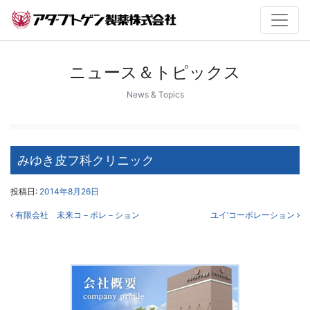
ニュース＆トピックス
News & Topics
みゆき皮フ科クリニック
投稿日:
2014年8月26日
投稿ナビゲーション
有限会社 未来コ－ポレ－ション
ユイ’コーポレーション